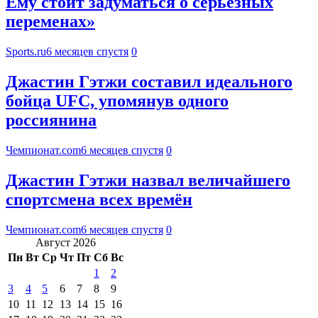
Ему стоит задуматься о серьезных
переменах»
Sports.ru
6 месяцев спустя
0
Джастин Гэтжи составил идеального
бойца UFC, упомянув одного
россиянина
Чемпионат.com
6 месяцев спустя
0
Джастин Гэтжи назвал величайшего
спортсмена всех времён
Чемпионат.com
6 месяцев спустя
0
Август 2026
Пн
Вт
Ср
Чт
Пт
Сб
Вс
1
2
3
4
5
6
7
8
9
10
11
12
13
14
15
16