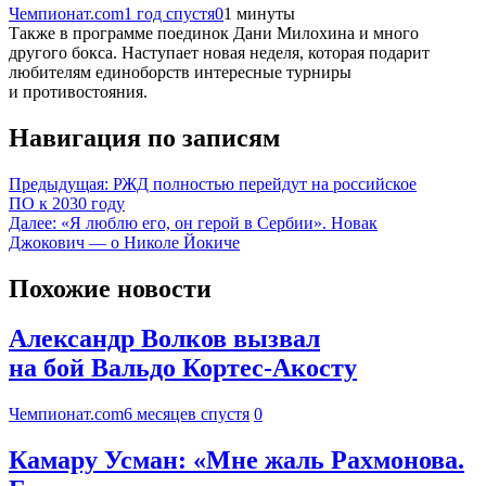
Чемпионат.com
1 год спустя
0
1 минуты
Также в программе поединок Дани Милохина и много
другого бокса. Наступает новая неделя, которая подарит
любителям единоборств интересные турниры
и противостояния.
Навигация по записям
Предыдущая:
РЖД полностью перейдут на российское
ПО к 2030 году
Далее:
«Я люблю его, он герой в Сербии». Новак
Джокович — о Николе Йокиче
Похожие новости
Александр Волков вызвал
на бой Вальдо Кортес-Акосту
Чемпионат.com
6 месяцев спустя
0
Камару Усман: «Мне жаль Рахмонова.