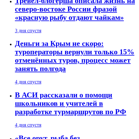
Тревел-блогерша описала жизнь на
северо-востоке России фразой
«красную рыбу отдают чайкам»
3 дня спустя
Деньги за Крым не скоро:
туроператоры вернули только 15%
отменённых туров, процесс может
занять полгода
4 дня спустя
В АСИ рассказали о помощи
школьников и учителей в
разработке турмаршрутов по РФ
4 дня спустя
«Все орут, рыба без