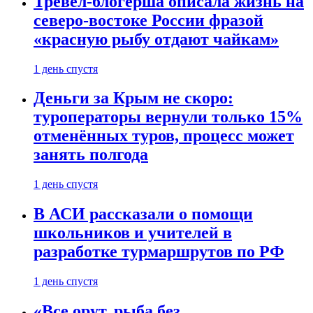
Тревел-блогерша описала жизнь на
северо-востоке России фразой
«красную рыбу отдают чайкам»
1 день спустя
Деньги за Крым не скоро:
туроператоры вернули только 15%
отменённых туров, процесс может
занять полгода
1 день спустя
В АСИ рассказали о помощи
школьников и учителей в
разработке турмаршрутов по РФ
1 день спустя
«Все орут, рыба без