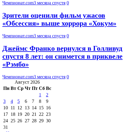
Чемпионат.com
3 месяца спустя
0
Зрители оценили фильм ужасов
«Обсессия» выше хоррора «Хокум»
Чемпионат.com
3 месяца спустя
0
Джеймс Франко вернулся в Голливуд
спустя 8 лет: он снимется в приквеле
«Рэмбо»
Чемпионат.com
3 месяца спустя
0
Август 2026
Пн
Вт
Ср
Чт
Пт
Сб
Вс
1
2
3
4
5
6
7
8
9
10
11
12
13
14
15
16
17
18
19
20
21
22
23
24
25
26
27
28
29
30
31