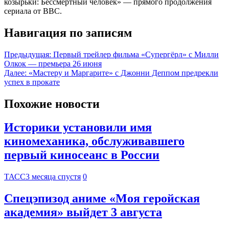
козырьки: Бессмертный человек» — прямого продолжения
сериала от BBC.
Навигация по записям
Предыдущая:
Первый трейлер фильма «Супергёрл» с Милли
Олкок — премьера 26 июня
Далее:
«Мастеру и Маргарите» с Джонни Деппом предрекли
успех в прокате
Похожие новости
Историки установили имя
киномеханика, обслуживавшего
первый киносеанс в России
ТАСС
3 месяца спустя
0
Спецэпизод аниме «Моя геройская
академия» выйдет 3 августа