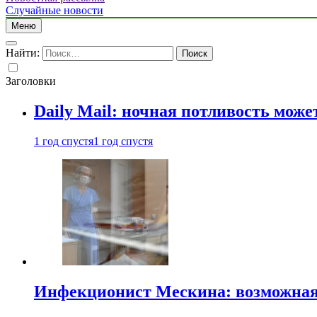
Случайные новости
Меню
Найти:
Заголовки
Daily Mail: ночная потливость мо
1 год спустя
1 год спустя
Инфекционист Мескина: возможная 