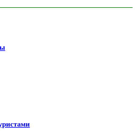
мы
уристами