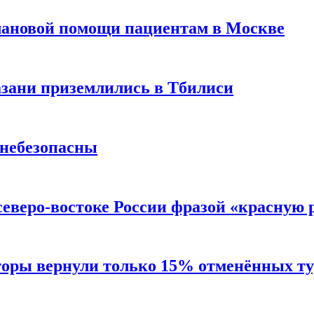
лановой помощи пациентам в Москве
Казани приземлились в Тбилиси
 небезопасны
северо-востоке России фразой «красную
торы вернули только 15% отменённых тур