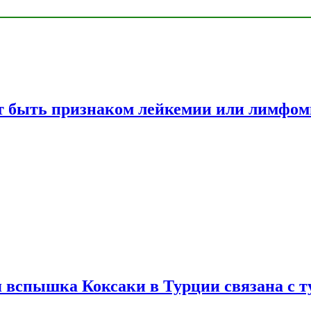
жет быть признаком лейкемии или лимфо
вспышка Коксаки в Турции связана с т