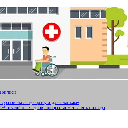
 Тбилиси
и фразой «красную рыбу отдают чайкам»
15% отменённых туров, процесс может занять полгода