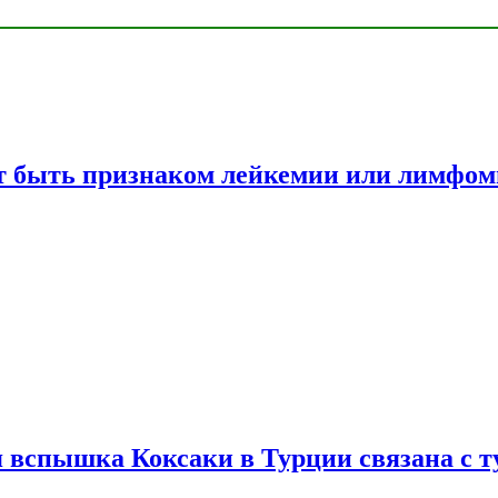
жет быть признаком лейкемии или лимфо
вспышка Коксаки в Турции связана с т