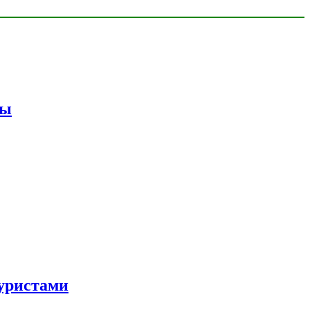
мы
уристами