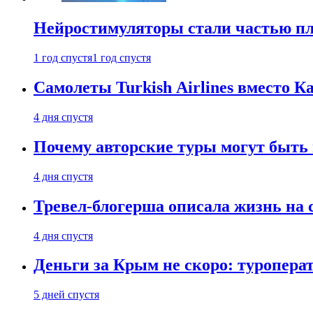
Нейростимуляторы стали частью п
1 год спустя
1 год спустя
Самолеты Turkish Airlines вместо 
4 дня спустя
Почему авторские туры могут быть
4 дня спустя
Тревел-блогерша описала жизнь на 
4 дня спустя
Деньги за Крым не скоро: туропера
5 дней спустя