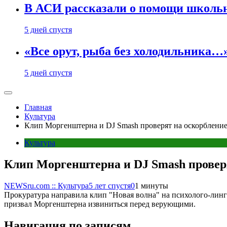
В АСИ рассказали о помощи школьн
5 дней спустя
«Все орут, рыба без холодильника
5 дней спустя
Главная
Культура
Клип Моргенштерна и DJ Smash проверят на оскорблени
Культура
Клип Моргенштерна и DJ Smash провер
NEWSru.com :: Культура
5 лет спустя
0
1 минуты
Прокуратура направила клип "Новая волна" на психолого-лингв
призвал Моргенштерна извиниться перед верующими.
Навигация по записям