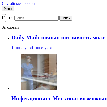
Случайные новости
Меню
Найти:
Заголовки
Daily Mail: ночная потливость мо
1 год спустя
1 год спустя
Инфекционист Мескина: возможная 