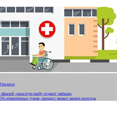
 Тбилиси
и фразой «красную рыбу отдают чайкам»
15% отменённых туров, процесс может занять полгода