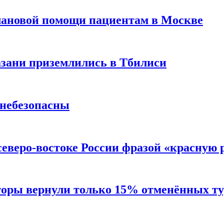
лановой помощи пациентам в Москве
Казани приземлились в Тбилиси
 небезопасны
северо-востоке России фразой «красную
торы вернули только 15% отменённых тур