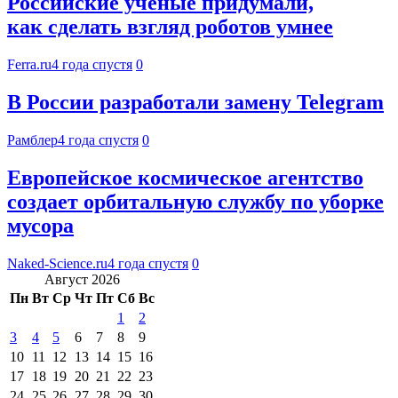
Российские учёные придумали,
как сделать взгляд роботов умнее
Ferra.ru
4 года спустя
0
В России разработали замену Telegram
Рамблер
4 года спустя
0
Европейское космическое агентство
создает орбитальную службу по уборке
мусора
Naked-Science.ru
4 года спустя
0
Август 2026
Пн
Вт
Ср
Чт
Пт
Сб
Вс
1
2
3
4
5
6
7
8
9
10
11
12
13
14
15
16
17
18
19
20
21
22
23
24
25
26
27
28
29
30