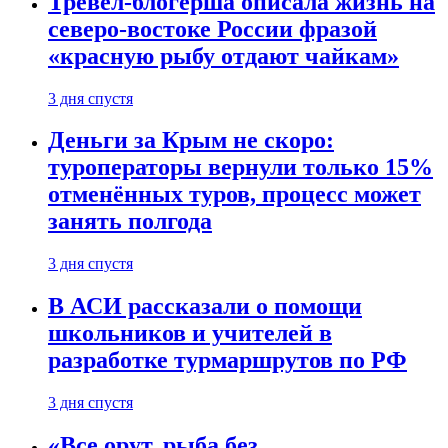
Тревел-блогерша описала жизнь на
северо-востоке России фразой
«красную рыбу отдают чайкам»
3 дня спустя
Деньги за Крым не скоро:
туроператоры вернули только 15%
отменённых туров, процесс может
занять полгода
3 дня спустя
В АСИ рассказали о помощи
школьников и учителей в
разработке турмаршрутов по РФ
3 дня спустя
«Все орут, рыба без