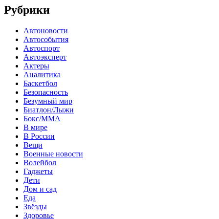
Рубрики
Автоновости
Автособытия
Автоспорт
Автоэксперт
Актеры
Аналитика
Баскетбол
Безопасность
Безумный мир
Биатлон/Лыжи
Бокс/MMA
В мире
В России
Вещи
Военные новости
Волейбол
Гаджеты
Дети
Дом и сад
Еда
Звёзды
Здоровье