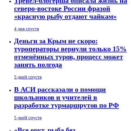
Тревел-блогерша описала жизнь на
северо-востоке России фразой
«красную рыбу отдают чайкам»
4 дня спустя
Деньги за Крым не скоро:
туроператоры вернули только 15%
отменённых туров, процесс может
занять полгода
5 дней спустя
В АСИ рассказали о помощи
школьников и учителей в
разработке турмаршрутов по РФ
5 дней спустя
«Все орут, рыба без