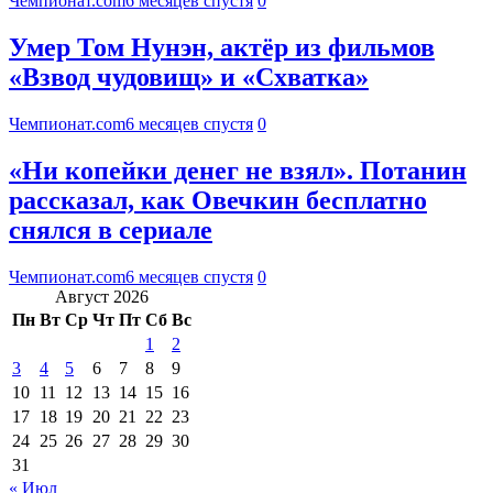
Чемпионат.com
6 месяцев спустя
0
Умер Том Нунэн, актёр из фильмов
«Взвод чудовищ» и «Схватка»
Чемпионат.com
6 месяцев спустя
0
«Ни копейки денег не взял». Потанин
рассказал, как Овечкин бесплатно
снялся в сериале
Чемпионат.com
6 месяцев спустя
0
Август 2026
Пн
Вт
Ср
Чт
Пт
Сб
Вс
1
2
3
4
5
6
7
8
9
10
11
12
13
14
15
16
17
18
19
20
21
22
23
24
25
26
27
28
29
30
31
« Июл