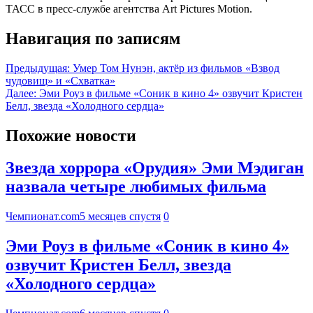
ТАСС в пресс-службе агентства Art Pictures Motion.
Навигация по записям
Предыдущая:
Умер Том Нунэн, актёр из фильмов «Взвод
чудовищ» и «Схватка»
Далее:
Эми Роуз в фильме «Соник в кино 4» озвучит Кристен
Белл, звезда «Холодного сердца»
Похожие новости
Звезда хоррора «Орудия» Эми Мэдиган
назвала четыре любимых фильма
Чемпионат.com
5 месяцев спустя
0
Эми Роуз в фильме «Соник в кино 4»
озвучит Кристен Белл, звезда
«Холодного сердца»