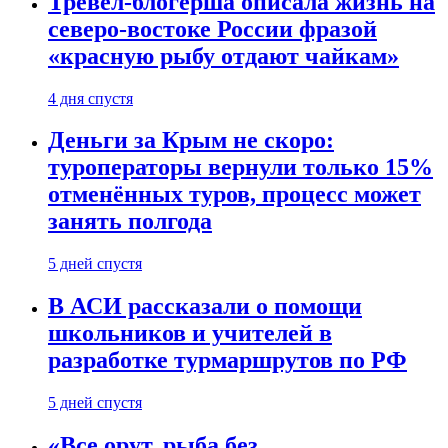
Тревел-блогерша описала жизнь на
северо-востоке России фразой
«красную рыбу отдают чайкам»
4 дня спустя
Деньги за Крым не скоро:
туроператоры вернули только 15%
отменённых туров, процесс может
занять полгода
5 дней спустя
В АСИ рассказали о помощи
школьников и учителей в
разработке турмаршрутов по РФ
5 дней спустя
«Все орут, рыба без