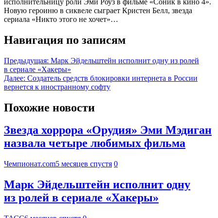
исполнительницу роли Эми Роуз в фильме «Соник в кино 4».
Новую героиню в сиквеле сыграет Кристен Белл, звезда
сериала «Никто этого не хочет»…
Навигация по записям
Предыдущая:
Марк Эйдельштейн исполнит одну из ролей
в сериале «Хакеры»
Далее:
Создатель средств блокировки интернета в России
вернется к иностранному софту
Похожие новости
Звезда хоррора «Орудия» Эми Мэдиган
назвала четыре любимых фильма
Чемпионат.com
5 месяцев спустя
0
Марк Эйдельштейн исполнит одну
из ролей в сериале «Хакеры»