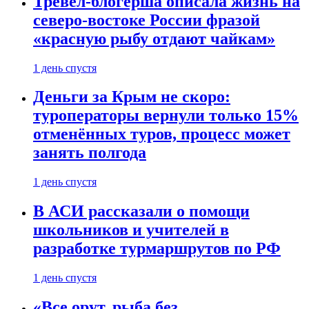
Тревел-блогерша описала жизнь на
северо-востоке России фразой
«красную рыбу отдают чайкам»
1 день спустя
Деньги за Крым не скоро:
туроператоры вернули только 15%
отменённых туров, процесс может
занять полгода
1 день спустя
В АСИ рассказали о помощи
школьников и учителей в
разработке турмаршрутов по РФ
1 день спустя
«Все орут, рыба без