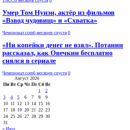
ТАСС
6 месяцев спустя
0
Умер Том Нунэн, актёр из фильмов
«Взвод чудовищ» и «Схватка»
Чемпионат.com
6 месяцев спустя
0
«Ни копейки денег не взял». Потанин
рассказал, как Овечкин бесплатно
снялся в сериале
Чемпионат.com
6 месяцев спустя
0
Август 2026
Пн
Вт
Ср
Чт
Пт
Сб
Вс
1
2
3
4
5
6
7
8
9
10
11
12
13
14
15
16
17
18
19
20
21
22
23
24
25
26
27
28
29
30
31
« Июл