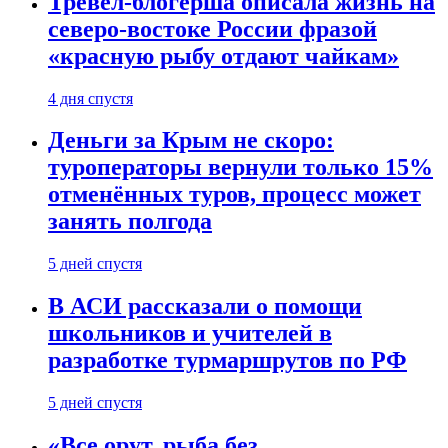
Тревел-блогерша описала жизнь на
северо-востоке России фразой
«красную рыбу отдают чайкам»
4 дня спустя
Деньги за Крым не скоро:
туроператоры вернули только 15%
отменённых туров, процесс может
занять полгода
5 дней спустя
В АСИ рассказали о помощи
школьников и учителей в
разработке турмаршрутов по РФ
5 дней спустя
«Все орут, рыба без