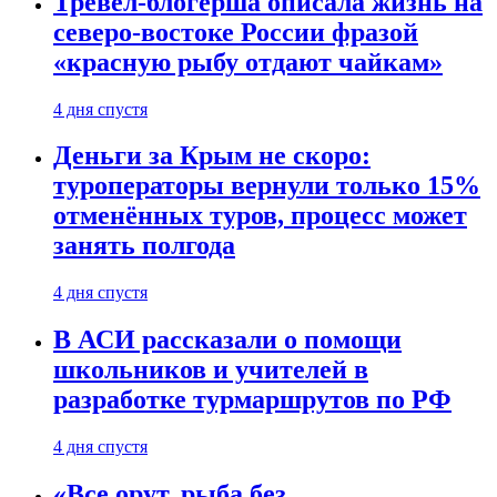
Тревел-блогерша описала жизнь на
северо-востоке России фразой
«красную рыбу отдают чайкам»
4 дня спустя
Деньги за Крым не скоро:
туроператоры вернули только 15%
отменённых туров, процесс может
занять полгода
4 дня спустя
В АСИ рассказали о помощи
школьников и учителей в
разработке турмаршрутов по РФ
4 дня спустя
«Все орут, рыба без