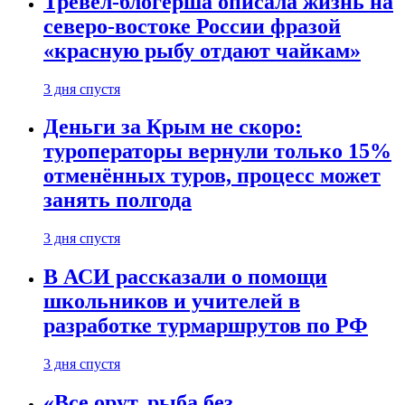
Тревел-блогерша описала жизнь на
северо-востоке России фразой
«красную рыбу отдают чайкам»
3 дня спустя
Деньги за Крым не скоро:
туроператоры вернули только 15%
отменённых туров, процесс может
занять полгода
3 дня спустя
В АСИ рассказали о помощи
школьников и учителей в
разработке турмаршрутов по РФ
3 дня спустя
«Все орут, рыба без