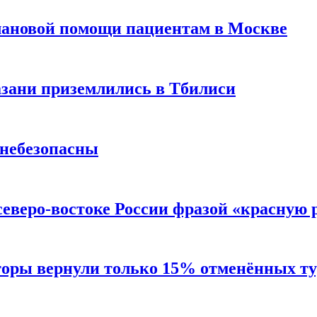
лановой помощи пациентам в Москве
Казани приземлились в Тбилиси
 небезопасны
северо-востоке России фразой «красную
торы вернули только 15% отменённых тур