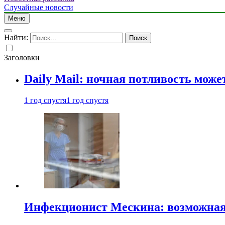
Случайные новости
Меню
Найти:
Заголовки
Daily Mail: ночная потливость мо
1 год спустя
1 год спустя
Инфекционист Мескина: возможная 