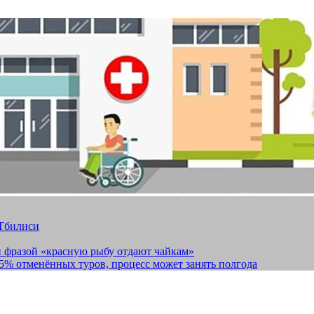
 Тбилиси
и фразой «красную рыбу отдают чайкам»
15% отменённых туров, процесс может занять полгода