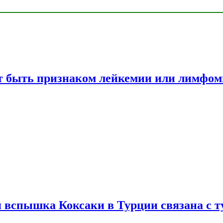
жет быть признаком лейкемии или лимфо
вспышка Коксаки в Турции связана с т