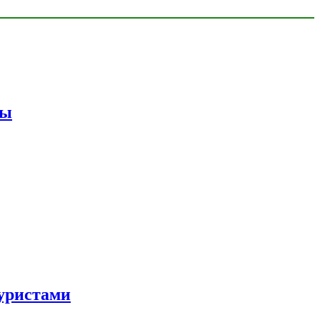
мы
уристами