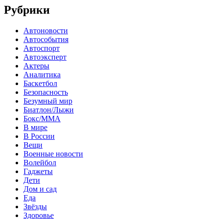
Рубрики
Автоновости
Автособытия
Автоспорт
Автоэксперт
Актеры
Аналитика
Баскетбол
Безопасность
Безумный мир
Биатлон/Лыжи
Бокс/MMA
В мире
В России
Вещи
Военные новости
Волейбол
Гаджеты
Дети
Дом и сад
Еда
Звёзды
Здоровье