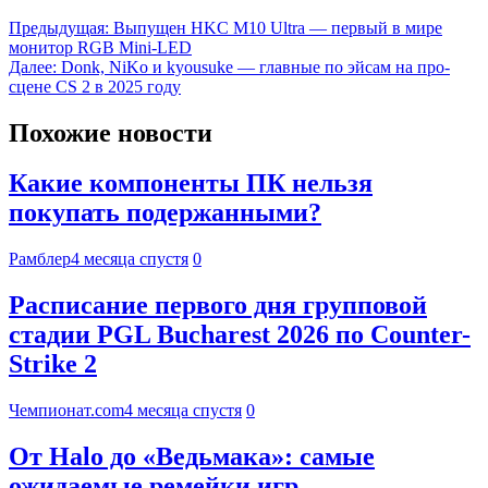
Предыдущая:
Выпущен HKC M10 Ultra — первый в мире
монитор RGB Mini-LED
Далее:
Donk, NiKo и kyousuke — главные по эйсам на про-
сцене CS 2 в 2025 году
Похожие новости
Какие компоненты ПК нельзя
покупать подержанными?
Рамблер
4 месяца спустя
0
Расписание первого дня групповой
стадии PGL Bucharest 2026 по Counter-
Strike 2
Чемпионат.com
4 месяца спустя
0
От Halo до «Ведьмака»: самые
ожидаемые ремейки игр