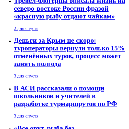
Тревел-блогерша описала жизнь на
северо-востоке России фразой
«красную рыбу отдают чайкам»
2 дня спустя
Деньги за Крым не скоро:
туроператоры вернули только 15%
отменённых туров, процесс может
занять полгода
3 дня спустя
В АСИ рассказали о помощи
школьников и учителей в
разработке турмаршрутов по РФ
3 дня спустя
«Все орут, рыба без