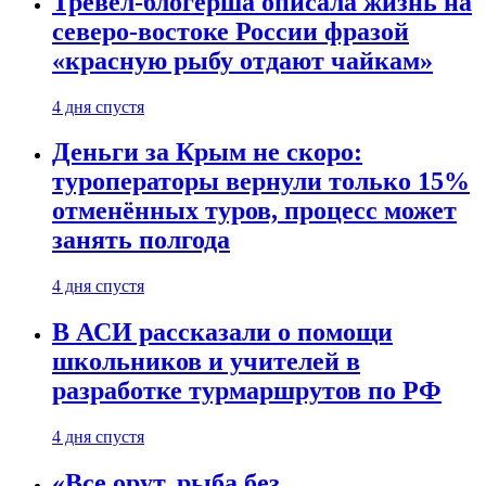
Тревел-блогерша описала жизнь на
северо-востоке России фразой
«красную рыбу отдают чайкам»
4 дня спустя
Деньги за Крым не скоро:
туроператоры вернули только 15%
отменённых туров, процесс может
занять полгода
4 дня спустя
В АСИ рассказали о помощи
школьников и учителей в
разработке турмаршрутов по РФ
4 дня спустя
«Все орут, рыба без