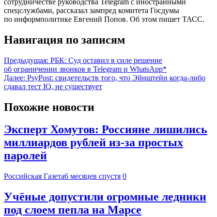
сотрудничестве руководства Telegram с иностранными
спецслужбами, рассказал зампред комитета Госдумы
по информполитике Евгений Попов. Об этом пишет ТАСС.
Навигация по записям
Предыдущая:
РБК: Суд оставил в силе решение
об ограничении звонков в Telegram и WhatsApp*
Далее:
PsyPost: свидетельств того, что Эйнштейн когда-либо
сдавал тест IQ, не существует
Похожие новости
Эксперт Хомутов: Россияне лишились
миллиардов рублей из-за простых
паролей
Российская Газета
6 месяцев спустя
0
Учёные допустили огромные ледники
под слоем пепла на Марсе