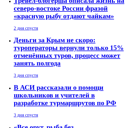
Тревел-блогерша описала жизнь на
северо-востоке России фразой
«красную рыбу отдают чайкам»
2 дня спустя
Деньги за Крым не скоро:
туроператоры вернули только 15%
отменённых туров, процесс может
занять полгода
3 дня спустя
В АСИ рассказали о помощи
школьников и учителей в
разработке турмаршрутов по РФ
3 дня спустя
«Все орут, рыба без