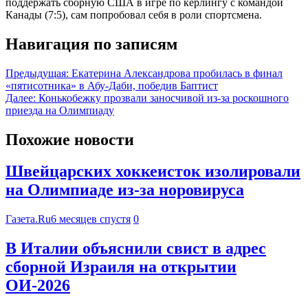
поддержать сборную США в игре по кёрлингу с командой
Канады (7:5), сам попробовал себя в роли спортсмена.
Навигация по записям
Предыдущая:
Екатерина Александрова пробилась в финал
«пятисотника» в Абу-Даби, победив Баптист
Далее:
Конькобежку прозвали заносчивой из-за роскошного
приезда на Олимпиаду
Похожие новости
Швейцарских хоккеисток изолировали
на Олимпиаде из-за норовируса
Газета.Ru
6 месяцев спустя
0
В Италии объяснили свист в адрес
сборной Израиля на открытии
ОИ-2026