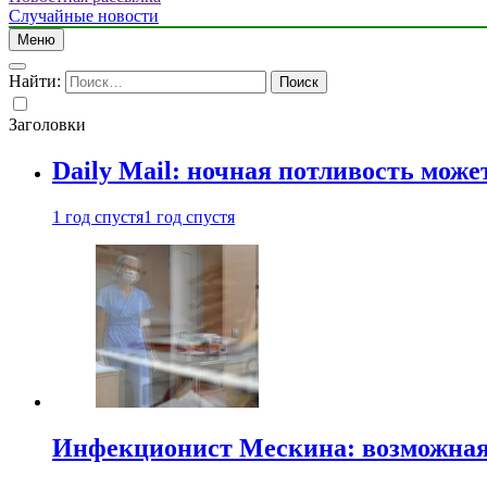
Случайные новости
Меню
Найти:
Заголовки
Daily Mail: ночная потливость мо
1 год спустя
1 год спустя
Инфекционист Мескина: возможная 