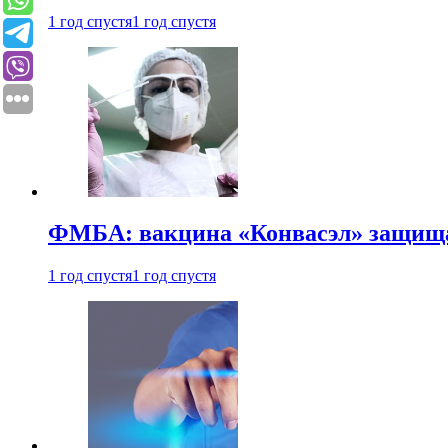
1 год спустя
1 год спустя
ФМБА: вакцина «Конвасэл» защищае
1 год спустя
1 год спустя