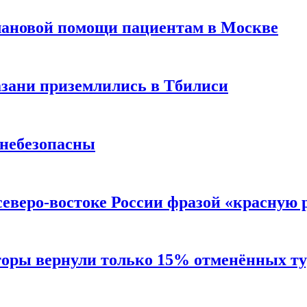
лановой помощи пациентам в Москве
Казани приземлились в Тбилиси
 небезопасны
северо-востоке России фразой «красную
торы вернули только 15% отменённых тур