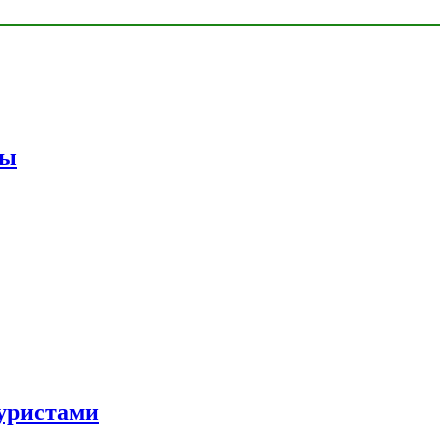
мы
уристами