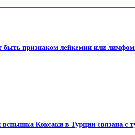
жет быть признаком лейкемии или лимфо
вспышка Коксаки в Турции связана с т