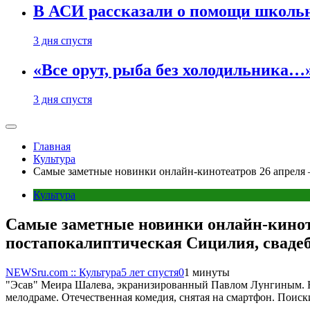
В АСИ рассказали о помощи школьн
3 дня спустя
«Все орут, рыба без холодильника
3 дня спустя
Главная
Культура
Самые заметные новинки онлайн-кинотеатров 26 апреля –
Культура
Самые заметные новинки онлайн-кинотеа
постапокалиптическая Сицилия, сваде
NEWSru.com :: Культура
5 лет спустя
0
1 минуты
"Эсав" Меира Шалева, экранизированный Павлом Лунгиным. Но
мелодраме. Отечественная комедия, снятая на смартфон. Поиск