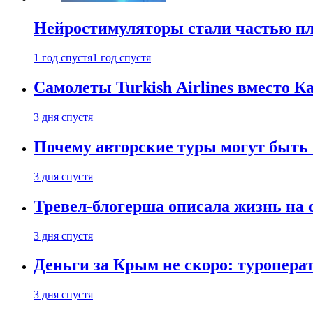
Нейростимуляторы стали частью п
1 год спустя
1 год спустя
Самолеты Turkish Airlines вместо 
3 дня спустя
Почему авторские туры могут быть
3 дня спустя
Тревел-блогерша описала жизнь на 
3 дня спустя
Деньги за Крым не скоро: туропера
3 дня спустя