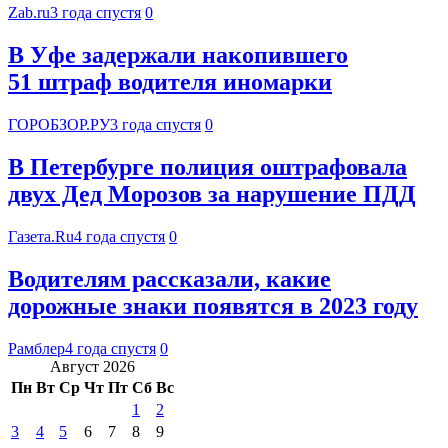
Zab.ru
3 года спустя
0
В Уфе задержали накопившего
51 штраф водителя иномарки
ГОРОБЗОР.РУ
3 года спустя
0
В Петербурге полиция оштрафовала
двух Дед Морозов за нарушение ПДД
Газета.Ru
4 года спустя
0
Водителям рассказали, какие
дорожные знаки появятся в 2023 году
Рамблер
4 года спустя
0
Август 2026
Пн
Вт
Ср
Чт
Пт
Сб
Вс
1
2
3
4
5
6
7
8
9