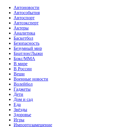
Автоновости
Автособытия
Автоспорт
Автоэксперт
Актеры
Аналитика
Баскетбол
Безопасность
Безумный мир
Биатлон/Лыжи
Бокс/MMA
В мире
В России
Вещи
Военные новости
Волейбол
Гаджеты
Дети
Дом и сад
Еда
Звёзды
Здоровье
Игры
Импортозамещение