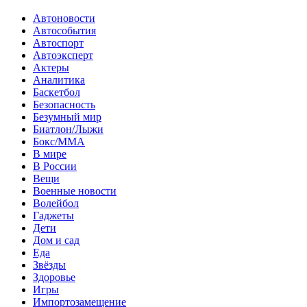
Автоновости
Автособытия
Автоспорт
Автоэксперт
Актеры
Аналитика
Баскетбол
Безопасность
Безумный мир
Биатлон/Лыжи
Бокс/MMA
В мире
В России
Вещи
Военные новости
Волейбол
Гаджеты
Дети
Дом и сад
Еда
Звёзды
Здоровье
Игры
Импортозамещение