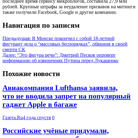
последнее время сервису микроблогов, составила 27,9 млн
рублей. Крупные штрафы за неудаление призывов на митинги
также получили Facebook, Google и другие компании.
Навигация по записям
Предыдущая:
В Минске покончил с собой 18-летний
фигурант дела о “массовых беспорядках”, обвинив в своей
смерти СК
Далее:
“Это фигура речи”: Дмитрий Песков опроверг
информацию об извинениях Путина перед Лукашенко
Похожие новости
Авиакомпания Lufthansa заявила,
что не вводила запрет на популярный
гаджет Apple в багаже
Газета.Ru
4 года спустя
0
Российские учёные придумали,