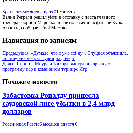
Sports.ru
6 месяцев спустя
0
1 минуты
Валид Реграги решил уйти в отставку с поста главного
тренера сборной Марокко после поражения в финале Кубка
Африки, сообщает Foot Mercato.
Навигация по записям
Предыдущая:
«Думала, что с ума сойду». Слуцкая объяснила,
почему не смотрит турниры дочери
Далее:
Японцы Миура и Кихара выиграли короткую
программу пар в командном турнире Игр
Похожие новости
Забастовка Роналду принесла
саудовской лиге убытки в 2,4 млрд
долларов
Российская Газета
6 месяцев спустя
0