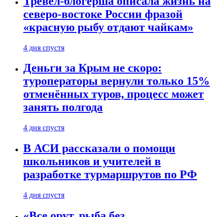
Тревел-блогерша описала жизнь на
северо-востоке России фразой
«красную рыбу отдают чайкам»
4 дня спустя
Деньги за Крым не скоро:
туроператоры вернули только 15%
отменённых туров, процесс может
занять полгода
4 дня спустя
В АСИ рассказали о помощи
школьников и учителей в
разработке турмаршрутов по РФ
4 дня спустя
«Все орут, рыба без