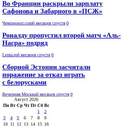
Во Франции раскрыли зарплату
Сафонова и Забарного в «ПСЖ»
Чемпионат.com
6 месяцев спустя
0
Роналду пропустил второй матч «Аль-
Насра» подряд
Lenta.ru
6 месяцев спустя
0
Сборной Эстонии засчитали
поражение за отказ играть
с белорусками
Вечерняя Москва
6 месяцев спустя
0
Август 2026
Пн
Вт
Ср
Чт
Пт
Сб
Вс
1
2
3
4
5
6
7
8
9
10
11
12
13
14
15
16