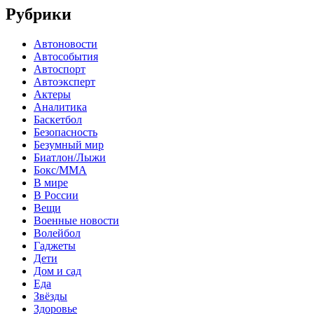
Рубрики
Автоновости
Автособытия
Автоспорт
Автоэксперт
Актеры
Аналитика
Баскетбол
Безопасность
Безумный мир
Биатлон/Лыжи
Бокс/MMA
В мире
В России
Вещи
Военные новости
Волейбол
Гаджеты
Дети
Дом и сад
Еда
Звёзды
Здоровье