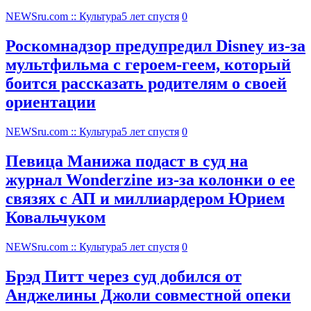
NEWSru.com :: Культура
5 лет спустя
0
Роскомнадзор предупредил Disney из-за
мультфильма c героем-геем, который
боится рассказать родителям о своей
ориентации
NEWSru.com :: Культура
5 лет спустя
0
Певица Манижа подаст в суд на
журнал Wonderzine из-за колонки о ее
связях с АП и миллиардером Юрием
Ковальчуком
NEWSru.com :: Культура
5 лет спустя
0
Брэд Питт через суд добился от
Анджелины Джоли совместной опеки