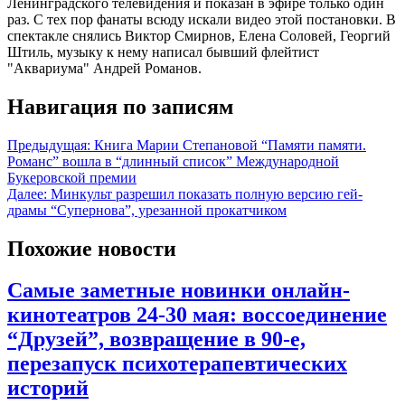
Ленинградского телевидения и показан в эфире только один
раз. С тех пор фанаты всюду искали видео этой постановки. В
спектакле снялись Виктор Смирнов, Елена Соловей, Георгий
Штиль, музыку к нему написал бывший флейтист
"Аквариума" Андрей Романов.
Навигация по записям
Предыдущая:
Книга Марии Степановой “Памяти памяти.
Романс” вошла в “длинный список” Международной
Букеровской премии
Далее:
Минкульт разрешил показать полную версию гей-
драмы “Супернова”, урезанной прокатчиком
Похожие новости
Самые заметные новинки онлайн-
кинотеатров 24-30 мая: воссоединение
“Друзей”, возвращение в 90-е,
перезапуск психотерапевтических
историй