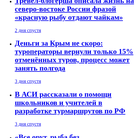
Тревел-блогерша описала жизнь на
северо-востоке России фразой
«красную рыбу отдают чайкам»
2 дня спустя
Деньги за Крым не скоро:
туроператоры вернули только 15%
отменённых туров, процесс может
занять полгода
3 дня спустя
В АСИ рассказали о помощи
школьников и учителей в
разработке турмаршрутов по РФ
3 дня спустя
«Все орут, рыба без