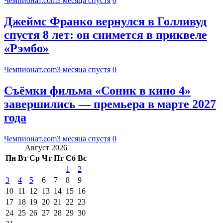
Чемпионат.com
3 месяца спустя
0
Джеймс Франко вернулся в Голливуд
спустя 8 лет: он снимется в приквеле
«Рэмбо»
Чемпионат.com
3 месяца спустя
0
Съёмки фильма «Соник в кино 4»
завершились — премьера в марте 2027
года
Чемпионат.com
3 месяца спустя
0
Август 2026
Пн
Вт
Ср
Чт
Пт
Сб
Вс
1
2
3
4
5
6
7
8
9
10
11
12
13
14
15
16
17
18
19
20
21
22
23
24
25
26
27
28
29
30