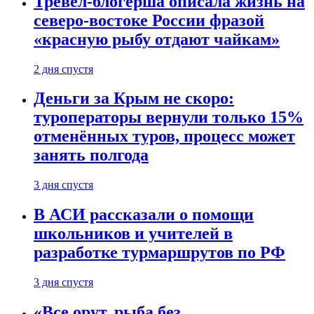
Тревел-блогерша описала жизнь на
северо-востоке России фразой
«красную рыбу отдают чайкам»
2 дня спустя
Деньги за Крым не скоро:
туроператоры вернули только 15%
отменённых туров, процесс может
занять полгода
3 дня спустя
В АСИ рассказали о помощи
школьников и учителей в
разработке турмаршрутов по РФ
3 дня спустя
«Все орут, рыба без