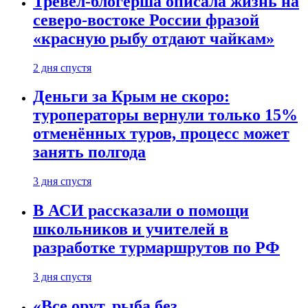
Тревел-блогерша описала жизнь на
северо-востоке России фразой
«красную рыбу отдают чайкам»
2 дня спустя
Деньги за Крым не скоро:
туроператоры вернули только 15%
отменённых туров, процесс может
занять полгода
3 дня спустя
В АСИ рассказали о помощи
школьников и учителей в
разработке турмаршрутов по РФ
3 дня спустя
«Все орут, рыба без