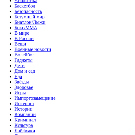
Аналитика
Баскетбол
Безопасность
Безумный мир
Биатлон/Лыжи
Бокс/MMA
В мире
В России
Вещи
Военные новости
Волейбол
Гаджеты
Дети
Дом и сад
Еда
Звёзды
Здоровье
Игры
Импортозамещение
Интернет
Истории
Компании
Криминал
Культура
Лайфхаки