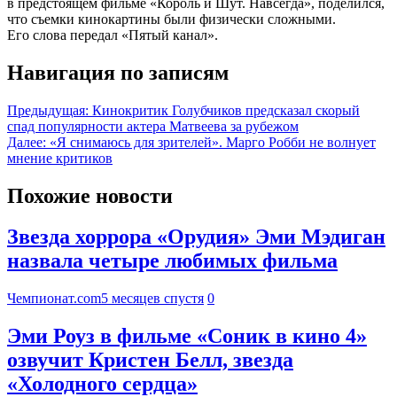
в предстоящем фильме «Король и Шут. Навсегда», поделился,
что съемки кинокартины были физически сложными.
Его слова передал «Пятый канал».
Навигация по записям
Предыдущая:
Кинокритик Голубчиков предсказал скорый
спад популярности актера Матвеева за рубежом
Далее:
«Я снимаюсь для зрителей». Марго Робби не волнует
мнение критиков
Похожие новости
Звезда хоррора «Орудия» Эми Мэдиган
назвала четыре любимых фильма
Чемпионат.com
5 месяцев спустя
0
Эми Роуз в фильме «Соник в кино 4»
озвучит Кристен Белл, звезда
«Холодного сердца»