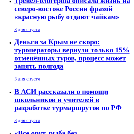
Тревел-блогерша описала жизнь на
северо-востоке России фразой
«красную рыбу отдают чайкам»
3 дня спустя
Деньги за Крым не скоро:
туроператоры вернули только 15%
отменённых туров, процесс может
занять полгода
3 дня спустя
В АСИ рассказали о помощи
школьников и учителей в
разработке турмаршрутов по РФ
3 дня спустя
«Все орут, рыба без