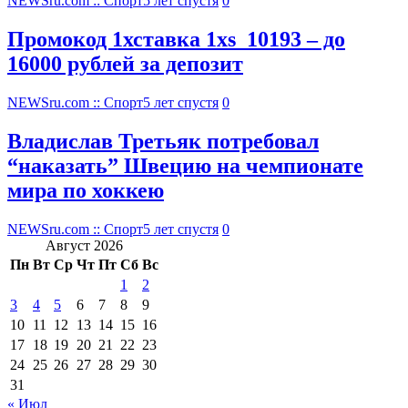
NEWSru.com :: Спорт
5 лет спустя
0
Промокод 1хставка 1xs_10193 – до
16000 рублей за депозит
NEWSru.com :: Спорт
5 лет спустя
0
Владислав Третьяк потребовал
“наказать” Швецию на чемпионате
мира по хоккею
NEWSru.com :: Спорт
5 лет спустя
0
Август 2026
Пн
Вт
Ср
Чт
Пт
Сб
Вс
1
2
3
4
5
6
7
8
9
10
11
12
13
14
15
16
17
18
19
20
21
22
23
24
25
26
27
28
29
30
31
« Июл