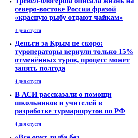
Тревел-блогерша описала жизнь на
северо-востоке России фразой
«красную рыбу отдают чайкам»
3 дня спустя
Деньги за Крым не скоро:
туроператоры вернули только 15%
отменённых туров, процесс может
занять полгода
4 дня спустя
В АСИ рассказали о помощи
школьников и учителей в
разработке турмаршрутов по РФ
4 дня спустя
«Все орут, рыба без