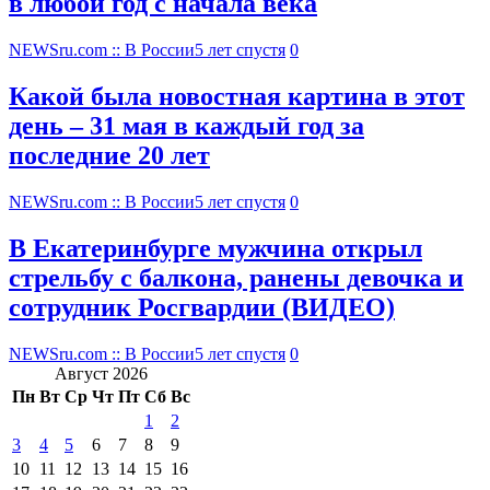
в любой год с начала века
NEWSru.com :: В России
5 лет спустя
0
Какой была новостная картина в этот
день – 31 мая в каждый год за
последние 20 лет
NEWSru.com :: В России
5 лет спустя
0
В Екатеринбурге мужчина открыл
стрельбу с балкона, ранены девочка и
сотрудник Росгвардии (ВИДЕО)
NEWSru.com :: В России
5 лет спустя
0
Август 2026
Пн
Вт
Ср
Чт
Пт
Сб
Вс
1
2
3
4
5
6
7
8
9
10
11
12
13
14
15
16