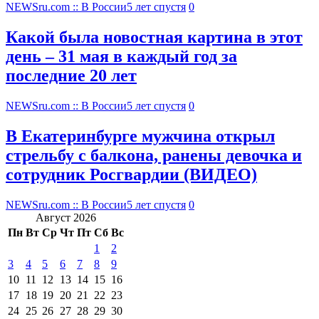
NEWSru.com :: В России
5 лет спустя
0
Какой была новостная картина в этот
день – 31 мая в каждый год за
последние 20 лет
NEWSru.com :: В России
5 лет спустя
0
В Екатеринбурге мужчина открыл
стрельбу с балкона, ранены девочка и
сотрудник Росгвардии (ВИДЕО)
NEWSru.com :: В России
5 лет спустя
0
Август 2026
Пн
Вт
Ср
Чт
Пт
Сб
Вс
1
2
3
4
5
6
7
8
9
10
11
12
13
14
15
16
17
18
19
20
21
22
23
24
25
26
27
28
29
30