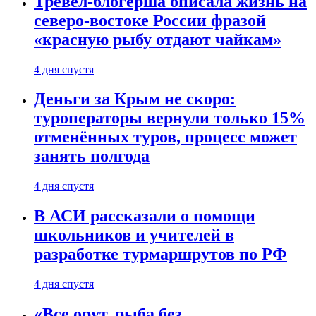
Тревел-блогерша описала жизнь на
северо-востоке России фразой
«красную рыбу отдают чайкам»
4 дня спустя
Деньги за Крым не скоро:
туроператоры вернули только 15%
отменённых туров, процесс может
занять полгода
4 дня спустя
В АСИ рассказали о помощи
школьников и учителей в
разработке турмаршрутов по РФ
4 дня спустя
«Все орут, рыба без