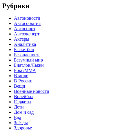
Рубрики
Автоновости
Автособытия
Автоспорт
Автоэксперт
Актеры
Аналитика
Баскетбол
Безопасность
Безумный мир
Биатлон/Лыжи
Бокс/MMA
В мире
В России
Вещи
Военные новости
Волейбол
Гаджеты
Дети
Дом и сад
Еда
Звёзды
Здоровье