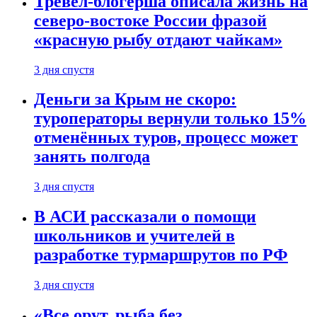
Тревел-блогерша описала жизнь на
северо-востоке России фразой
«красную рыбу отдают чайкам»
3 дня спустя
Деньги за Крым не скоро:
туроператоры вернули только 15%
отменённых туров, процесс может
занять полгода
3 дня спустя
В АСИ рассказали о помощи
школьников и учителей в
разработке турмаршрутов по РФ
3 дня спустя
«Все орут, рыба без