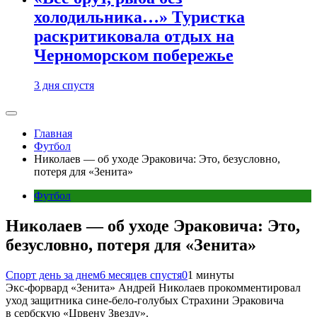
холодильника…» Туристка
раскритиковала отдых на
Черноморском побережье
3 дня спустя
Главная
Футбол
Николаев — об уходе Эраковича: Это, безусловно,
потеря для «Зенита»
Футбол
Николаев — об уходе Эраковича: Это,
безусловно, потеря для «Зенита»
Спорт день за днем
6 месяцев спустя
0
1 минуты
Экс-форвард «Зенита» Андрей Николаев прокомментировал
уход защитника сине-бело-голубых Страхини Эраковича
в сербскую «Црвену Звезду».