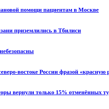
лановой помощи пациентам в Москве
Казани приземлились в Тбилиси
 небезопасны
северо-востоке России фразой «красную
торы вернули только 15% отменённых тур