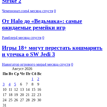
Strike 2
Чемпионат.com
4 месяца спустя
0
От Halo до «Ведьмака»: самые
ожидаемые ремейки игр
Рамблер
4 месяца спустя
0
Игры 18+ могут перестать кошмарить
и утечка о SW Jedi 3
Навигатор игрового мира
4 месяца спустя
0
Август 2026
Пн
Вт
Ср
Чт
Пт
Сб
Вс
1
2
3
4
5
6
7
8
9
10
11
12
13
14
15
16
17
18
19
20
21
22
23
24
25
26
27
28
29
30
31