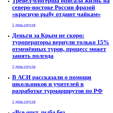
Тревел-блогерша описала жизнь на
северо-востоке России фразой
«красную рыбу отдают чайкам»
1 день спустя
Деньги за Крым не скоро:
туроператоры вернули только 15%
отменённых туров, процесс может
занять полгода
1 день спустя
В АСИ рассказали о помощи
школьников и учителей в
разработке турмаршрутов по РФ
1 день спустя
«Все орут, рыба без