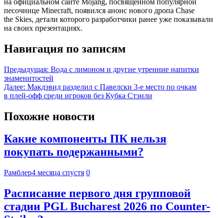
на официальном сайте Mojang, посвященном популярной
песочнице Minecraft, появился анонс нового дропа Chase
the Skies, детали которого разработчики ранее уже показывали
на своих презентациях.
Навигация по записям
Предыдущая:
Вода с лимоном и другие утренние напитки
знаменитостей
Далее:
Макдэвид разделил с Павелски 3-е место по очкам
в плей-офф среди игроков без Кубка Стэнли
Похожие новости
Какие компоненты ПК нельзя
покупать подержанными?
Рамблер
4 месяца спустя
0
Расписание первого дня групповой
стадии PGL Bucharest 2026 по Counter-