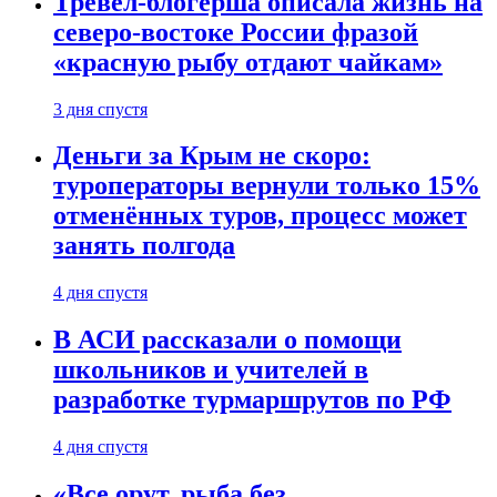
Тревел-блогерша описала жизнь на
северо-востоке России фразой
«красную рыбу отдают чайкам»
3 дня спустя
Деньги за Крым не скоро:
туроператоры вернули только 15%
отменённых туров, процесс может
занять полгода
4 дня спустя
В АСИ рассказали о помощи
школьников и учителей в
разработке турмаршрутов по РФ
4 дня спустя
«Все орут, рыба без