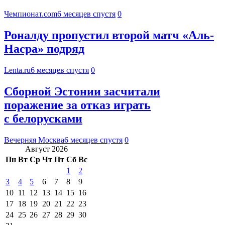
Чемпионат.com
6 месяцев спустя
0
Роналду пропустил второй матч «Аль-
Насра» подряд
Lenta.ru
6 месяцев спустя
0
Сборной Эстонии засчитали
поражение за отказ играть
с белорусками
Вечерняя Москва
6 месяцев спустя
0
Август 2026
Пн
Вт
Ср
Чт
Пт
Сб
Вс
1
2
3
4
5
6
7
8
9
10
11
12
13
14
15
16
17
18
19
20
21
22
23
24
25
26
27
28
29
30