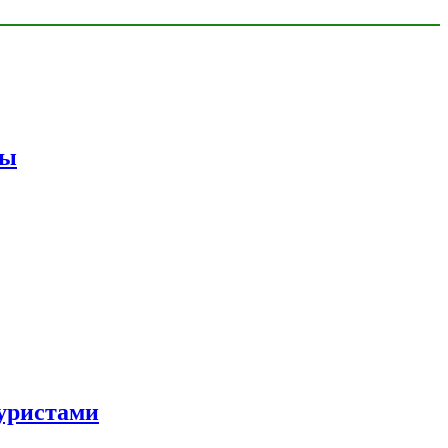
мы
уристами