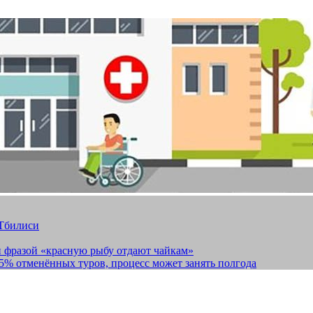
 Тбилиси
и фразой «красную рыбу отдают чайкам»
15% отменённых туров, процесс может занять полгода