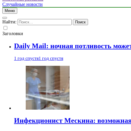
Случайные новости
Меню
Найти:
Заголовки
Daily Mail: ночная потливость мо
1 год спустя
1 год спустя
Инфекционист Мескина: возможная 