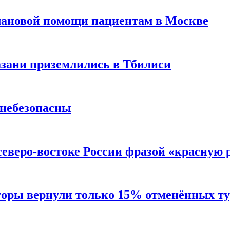
лановой помощи пациентам в Москве
Казани приземлились в Тбилиси
 небезопасны
северо-востоке России фразой «красную
торы вернули только 15% отменённых тур