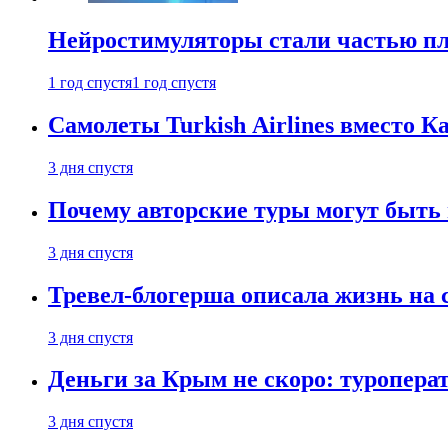
Нейростимуляторы стали частью п
1 год спустя
1 год спустя
Самолеты Turkish Airlines вместо 
3 дня спустя
Почему авторские туры могут быть
3 дня спустя
Тревел-блогерша описала жизнь на 
3 дня спустя
Деньги за Крым не скоро: туропера
3 дня спустя