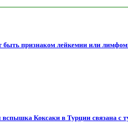
жет быть признаком лейкемии или лимфо
вспышка Коксаки в Турции связана с т