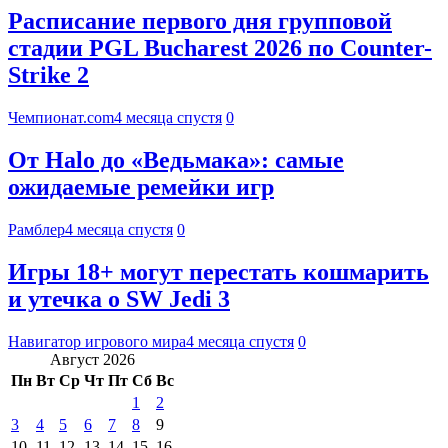
Расписание первого дня групповой
стадии PGL Bucharest 2026 по Counter-
Strike 2
Чемпионат.com
4 месяца спустя
0
От Halo до «Ведьмака»: самые
ожидаемые ремейки игр
Рамблер
4 месяца спустя
0
Игры 18+ могут перестать кошмарить
и утечка о SW Jedi 3
Навигатор игрового мира
4 месяца спустя
0
Август 2026
Пн
Вт
Ср
Чт
Пт
Сб
Вс
1
2
3
4
5
6
7
8
9
10
11
12
13
14
15
16